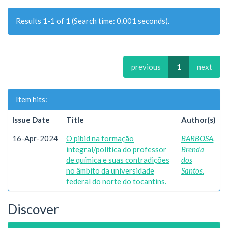
Results 1-1 of 1 (Search time: 0.001 seconds).
previous
1
next
Item hits:
Issue Date
Title
Author(s)
16-Apr-2024
O pibid na formação
BARBOSA,
integral/política do professor
Brenda
de química e suas contradições
dos
no âmbito da universidade
Santos.
federal do norte do tocantins.
Discover