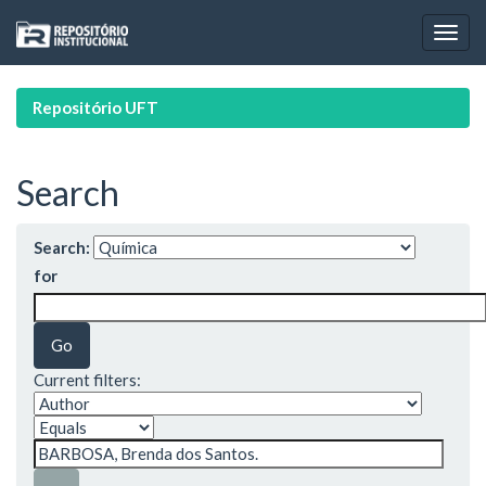
Skip
navigation
Repositório UFT
Search
Search:
for
Current filters: