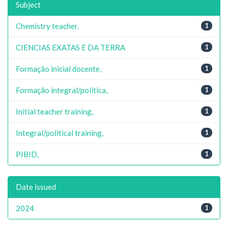
Subject
Chemistry teacher.
1
CIENCIAS EXATAS E DA TERRA
1
Formação inicial docente,
1
Formação integral/política,
1
Initial teacher training,
1
Integral/political training,
1
PIBID,
1
Date issued
2024
1