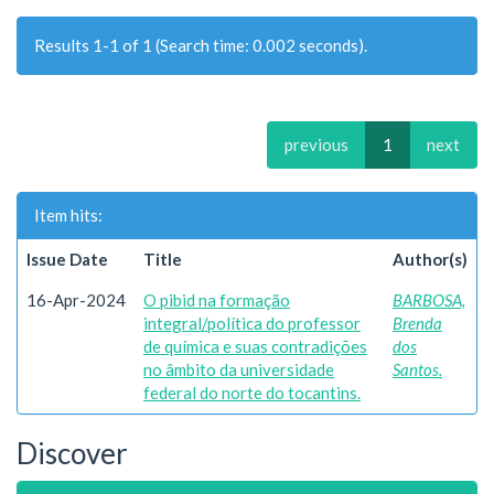
Results 1-1 of 1 (Search time: 0.002 seconds).
previous
1
next
Item hits:
Issue Date
Title
Author(s)
16-Apr-2024
O pibid na formação
BARBOSA,
integral/política do professor
Brenda
de química e suas contradições
dos
no âmbito da universidade
Santos.
federal do norte do tocantins.
Discover