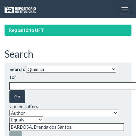
Skip
navigation
Repositório UFT
Search
Search:
for
Current filters: