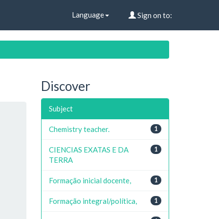
Language
Sign on to:
Discover
Subject
Chemistry teacher.
1
CIENCIAS EXATAS E DA
1
TERRA
Formação inicial docente,
1
Formação integral/política,
1