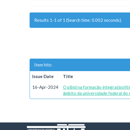
Results 1-1 of 1 (Search time: 0.002 seconds).
Item hits:
Issue Date
Title
16-Apr-2024
O pibid na formação integral/polít
âmbito da universidade federal do 