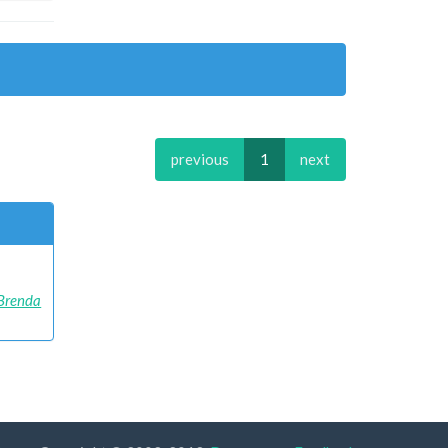
previous
1
next
Brenda