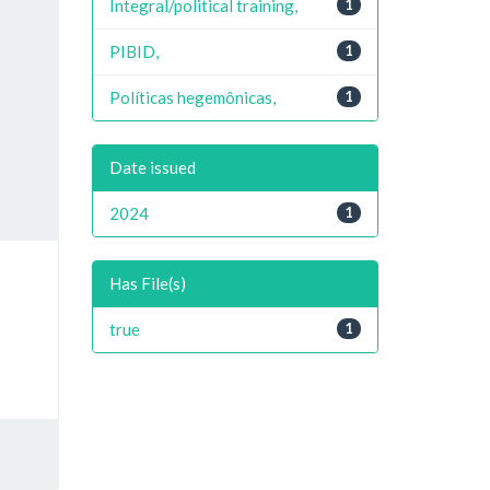
Integral/political training,
1
PIBID,
1
Políticas hegemônicas,
1
Date issued
2024
1
Has File(s)
true
1