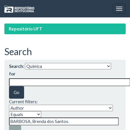
Skip
navigation
Repositório UFT
Search
Search:
for
Current filters: