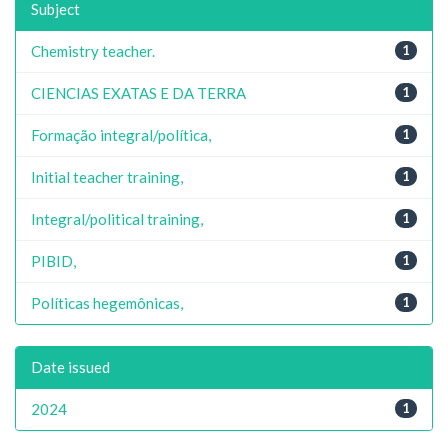
Subject
Chemistry teacher.
1
CIENCIAS EXATAS E DA TERRA
1
Formação integral/política,
1
Initial teacher training,
1
Integral/political training,
1
PIBID,
1
Políticas hegemônicas,
1
Date issued
2024
1