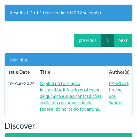
Results 1-1 of 1 (Search time: 0.002 seconds).
previous
1
next
Item hits:
Issue Date
Title
Author(s)
16-Apr-2024
O pibid na formação
BARBOSA,
integral/política do professor
Brenda
de química e suas contradições
dos
no âmbito da universidade
Santos.
federal do norte do tocantins.
Discover