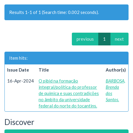
Results 1-1 of 1 (Search time: 0.002 seconds).
previous
1
next
Item hits:
Issue Date
Title
Author(s)
16-Apr-2024
O pibid na formação
BARBOSA,
integral/política do professor
Brenda
de química e suas contradições
dos
no âmbito da universidade
Santos.
federal do norte do tocantins.
Discover