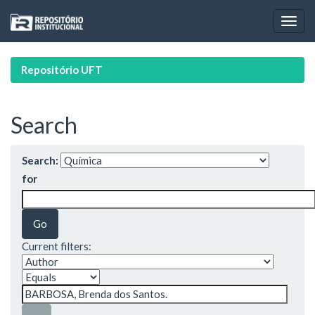
Skip
navigation
Repositório UFT
Search
Search:
for
Current filters: