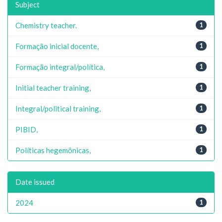
Subject
Chemistry teacher.
1
Formação inicial docente,
1
Formação integral/política,
1
Initial teacher training,
1
Integral/political training,
1
PIBID,
1
Políticas hegemônicas,
1
Date issued
2024
1