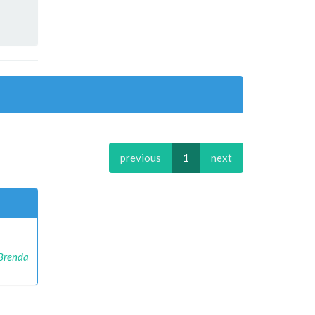
previous
1
next
Brenda