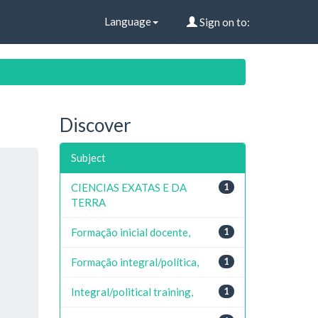
Language
Sign on to:
Discover
Subject
CIENCIAS EXATAS E DA
1
TERRA
Formação inicial docente,
1
Formação integral/política,
1
Integral/political training,
1