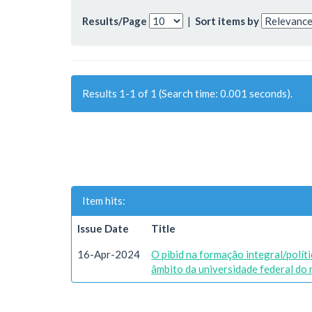
Results/Page
|
Sort items by
Results 1-1 of 1 (Search time: 0.001 seconds).
Item hits:
Issue Date
Title
16-Apr-2024
O pibid na formação integral/polít
âmbito da universidade federal do 