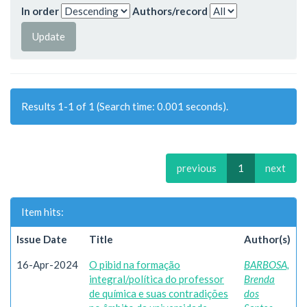
In order
Authors/record
Results 1-1 of 1 (Search time: 0.001 seconds).
previous
1
next
Item hits:
Issue Date
Title
Author(s)
16-Apr-2024
O pibid na formação
BARBOSA,
integral/política do professor
Brenda
de química e suas contradições
dos