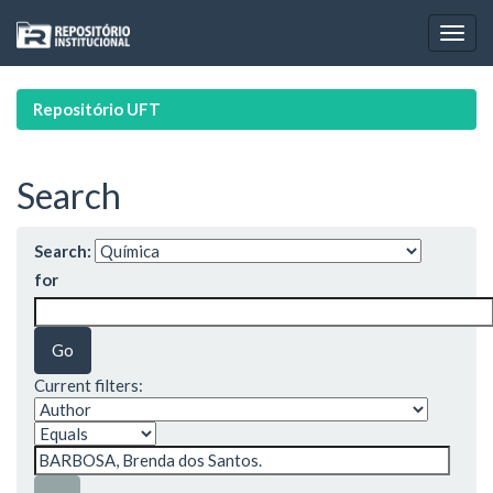
Skip
navigation
Repositório UFT
Search
Search:
for
Current filters: