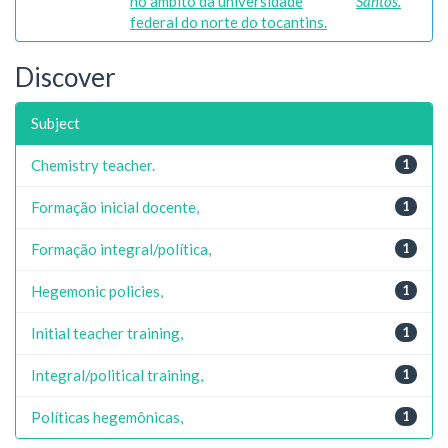
no âmbito da universidade
Santos.
federal do norte do tocantins.
Discover
Subject
Chemistry teacher.
1
Formação inicial docente,
1
Formação integral/política,
1
Hegemonic policies,
1
Initial teacher training,
1
Integral/political training,
1
Políticas hegemônicas,
1