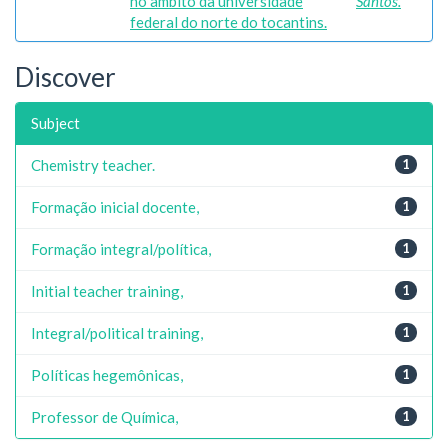
no âmbito da universidade
Santos.
federal do norte do tocantins.
Discover
Subject
Chemistry teacher.
1
Formação inicial docente,
1
Formação integral/política,
1
Initial teacher training,
1
Integral/political training,
1
Políticas hegemônicas,
1
Professor de Química,
1