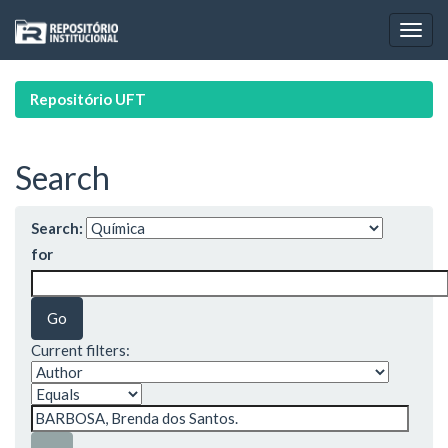
Skip
navigation
Repositório UFT
Search
Search:
for
Current filters: