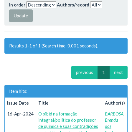
In order
Authors/record
Results 1-1 of 1 (Search time: 0.001 seconds).
previous
1
next
Item hits:
Issue Date
Title
Author(s)
16-Apr-2024
O pibid na formação
BARBOSA,
integral/política do professor
Brenda
de química e suas contradições
dos