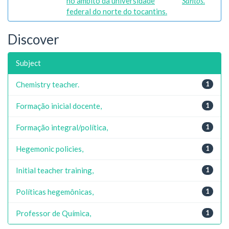
no âmbito da universidade
Santos.
federal do norte do tocantins.
Discover
Subject
Chemistry teacher.
1
Formação inicial docente,
1
Formação integral/política,
1
Hegemonic policies,
1
Initial teacher training,
1
Políticas hegemônicas,
1
Professor de Química,
1