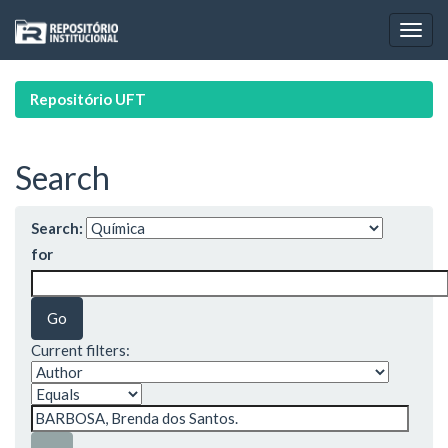
Skip
navigation
Repositório UFT
Search
Search:
for
Current filters: