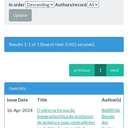
In order
Authors/record
Results 1-1 of 1 (Search time: 0.002 seconds).
previous
1
next
Item hits:
Issue Date
Title
Author(s)
16-Apr-2024
O pibid na formação
BARBOSA,
integral/política do professor
Brenda
de química e suas contradições
dos