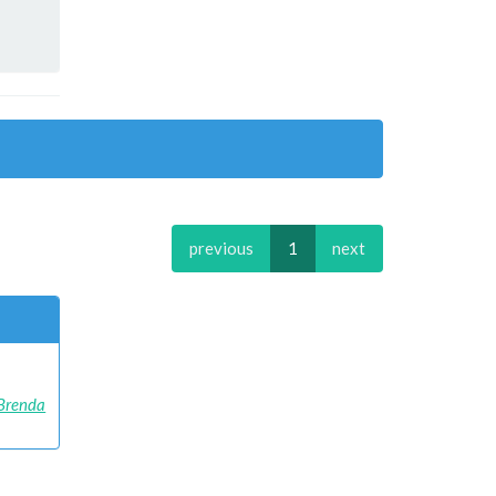
previous
1
next
Brenda