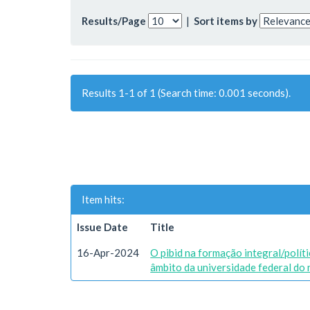
Results/Page
|
Sort items by
Results 1-1 of 1 (Search time: 0.001 seconds).
Item hits:
Issue Date
Title
16-Apr-2024
O pibid na formação integral/polít
âmbito da universidade federal do 