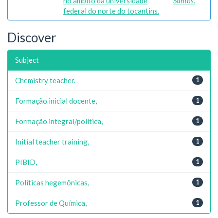
no âmbito da universidade
Santos.
federal do norte do tocantins.
Discover
Subject
Chemistry teacher.
1
Formação inicial docente,
1
Formação integral/política,
1
Initial teacher training,
1
PIBID,
1
Políticas hegemônicas,
1
Professor de Química,
1