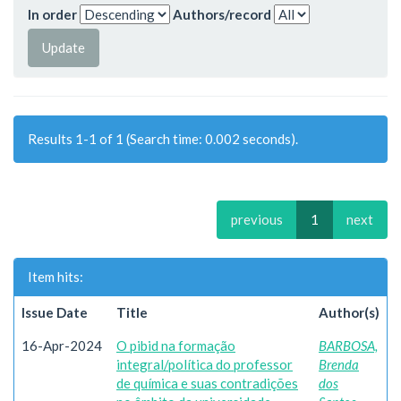
In order
Authors/record
Results 1-1 of 1 (Search time: 0.002 seconds).
previous
1
next
Item hits:
Issue Date
Title
Author(s)
16-Apr-2024
O pibid na formação
BARBOSA,
integral/política do professor
Brenda
de química e suas contradições
dos