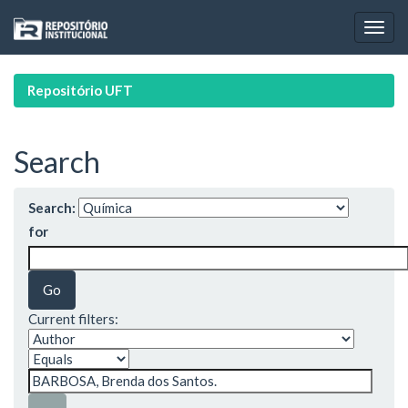
Skip
navigation
Repositório UFT
Search
Search:
for
Current filters: