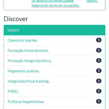
no âmbito da universidade
Santos.
federal do norte do tocantins.
Discover
Subject
Chemistry teacher.
1
Formação inicial docente,
1
Formação integral/política,
1
Hegemonic policies,
1
Integral/political training,
1
PIBID,
1
Políticas hegemônicas,
1