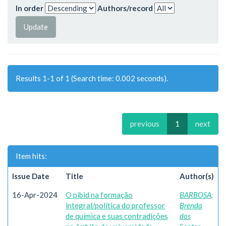
In order
Authors/record
Results 1-1 of 1 (Search time: 0.002 seconds).
previous
1
next
Item hits:
Issue Date
Title
Author(s)
16-Apr-2024
O pibid na formação
BARBOSA,
integral/política do professor
Brenda
de química e suas contradições
dos