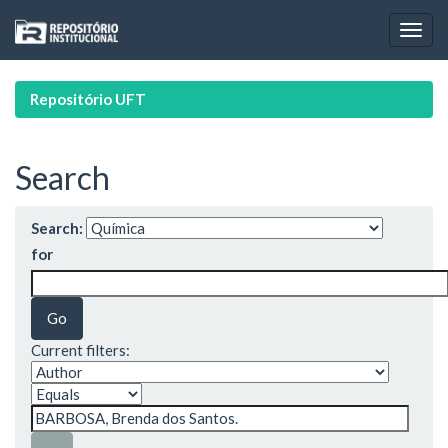
Skip
navigation
Repositório UFT
Search
Search:
for
Current filters: