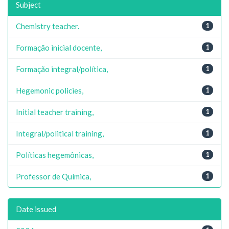
Subject
Chemistry teacher.
1
Formação inicial docente,
1
Formação integral/política,
1
Hegemonic policies,
1
Initial teacher training,
1
Integral/political training,
1
Políticas hegemônicas,
1
Professor de Química,
1
Date issued