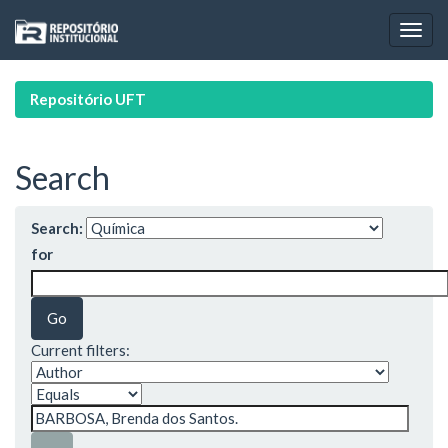
Skip
navigation
Repositório UFT
Search
Search:
for
Current filters: