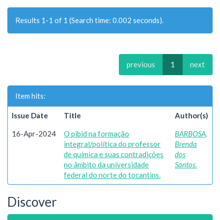
Results 1-1 of 1 (Search time: 0.002 seconds).
previous
1
next
Item hits:
Issue Date
Title
Author(s)
16-Apr-2024
O pibid na formação
BARBOSA,
integral/política do professor
Brenda
de química e suas contradições
dos
no âmbito da universidade
Santos.
federal do norte do tocantins.
Discover