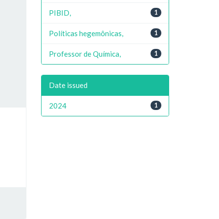
PIBID,
1
Políticas hegemônicas,
1
Professor de Química,
1
Date issued
2024
1