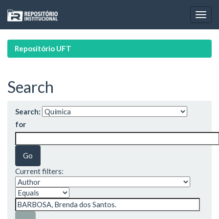
Skip
navigation
Repositório UFT
Search
Search:
for
Current filters: