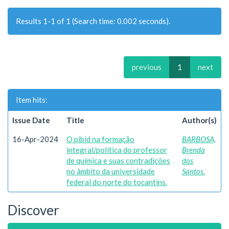
Results 1-1 of 1 (Search time: 0.002 seconds).
previous
1
next
Item hits:
Issue Date
Title
Author(s)
16-Apr-2024
O pibid na formação
BARBOSA,
integral/política do professor
Brenda
de química e suas contradições
dos
no âmbito da universidade
Santos.
federal do norte do tocantins.
Discover