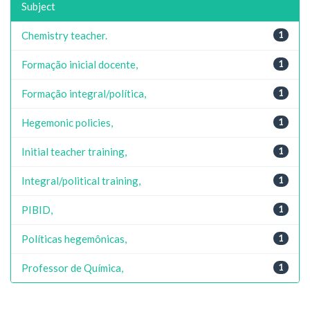
Subject
Chemistry teacher.
1
Formação inicial docente,
1
Formação integral/política,
1
Hegemonic policies,
1
Initial teacher training,
1
Integral/political training,
1
PIBID,
1
Políticas hegemônicas,
1
Professor de Química,
1