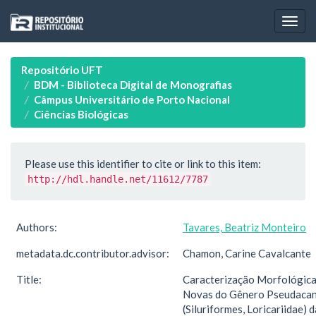
Skip
navigation
Repositório UFT
BDM - Biblioteca Digital de Monografias
Câmpus Universitário de Porto Nacional
Ciências Biológicas
Please use this identifier to cite or link to this item:
http://hdl.handle.net/11612/7787
Authors:
Tavares, Beatriz Monteiro
metadata.dc.contributor.advisor:
Chamon, Carine Cavalcante
Title:
Caracterização Morfológica
Novas do Gênero Pseudacan
(Siluriformes, Loricariidae) 