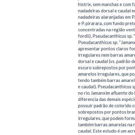
histrix, sem manchas e com f
nadadeiras dorsal e caudal e
nadadeiras alaranjadas em P.
e P. pirarara, com fundo pre
concentradas na região ventr
fordii), Pseudacanthicus sp.
Pseudacanthicus sp. “Jamanx
apresentar pontos claros f
irregulares nem barras amar
dorsal e caudal (vs. padrão 
escuro sobrepostos por pon
amarelos irregulares, que p
tendo também barras amarela
e caudal). Pseudacanthicus s
no rio Jamanxim afluente do 
diferencia das demais espéc
possuir padrão de colorido 
sobrepostos por pontos bra
irregulares, que podem form
também barras amarelas na n
caudal. Este estudo é um ac