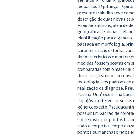
serratus, P. fordii, P. spinosus,
leopardus, P. pitanga, P. pirar
presente trabalho teve como 
descrição de duas novas esp
Pseudacanthicus, além de del
geográfica de ambas e elabo
identificação para o gênero. 
baseada em morfologia, prin
características externas, o
dados merísticos e morfomét
medidas fossem postas em p
comparadas com o material d
descritas, levando em consi
osteologia e os padrões de 
realização da diagnose. Pse
“Curuá-Una”, ocorre na bacia
Tapajós, e diferencia-se das
gênero, exceto Pseudacanthi
possuir um padrão de color
sobreposto por pontos branc
todo o corpo (vs. corpo cin
pontos ou manchas pretos em 