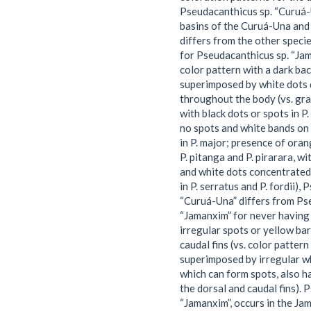
Pseudacanthicus sp. “Curuá-U
basins of the Curuá-Una and 
differs from the other speci
for Pseudacanthicus sp. “Jam
color pattern with a dark b
superimposed by white dots 
throughout the body (vs. gr
with black dots or spots in P.
no spots and white bands on 
in P. major; presence of orang
P. pitanga and P. pirarara, w
and white dots concentrated 
in P. serratus and P. fordii),
“Curuá-Una” differs from Ps
“Jamanxim” for never having 
irregular spots or yellow ba
caudal fins (vs. color patter
superimposed by irregular wh
which can form spots, also h
the dorsal and caudal fins). 
“Jamanxim”, occurs in the Jam