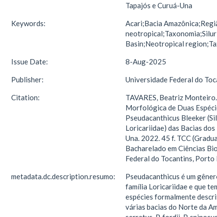
Tapajós e Curuá-Una
Keywords:
Acari;Bacia Amazônica;Regi
neotropical;Taxonomia;Silu
Basin;Neotropical region;
Issue Date:
8-Aug-2025
Publisher:
Universidade Federal do Toc
Citation:
TAVARES, Beatriz Monteiro.
Morfológica de Duas Espéc
Pseudacanthicus Bleeker (Si
Loricariidae) das Bacias dos
Una. 2022. 45 f. TCC (Gradu
Bacharelado em Ciências Bio
Federal do Tocantins, Porto
metadata.dc.description.resumo:
Pseudacanthicus é um gêner
família Loricariidae e que t
espécies formalmente descrit
várias bacias do Norte da Amé