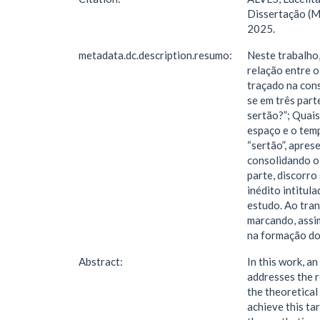
Dissertação (M
2025.
metadata.dc.description.resumo:
Neste trabalho,
relação entre o
traçado na cons
se em três part
sertão?”; Quais
espaço e o temp
“sertão”, apre
consolidando o 
parte, discorro
inédito intitu
estudo. Ao tran
marcando, assim
na formação do 
Abstract:
In this work, a
addresses the r
the theoretical 
achieve this ta