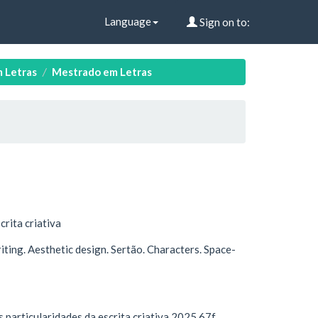
Language
Sign on to:
 Letras
Mestrado em Letras
crita criativa
ting. Aesthetic design. Sertão. Characters. Space-
s particularidades da escrita criativa.2025.67f.