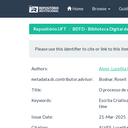
Skip
Home
Browse
Guid
navigation
Repositório UFT
BDTD - Biblioteca Digital d
Please use this identifier to cite or link to this ite
Authors:
Alves, Lucelita
metadata.dc.contributor.advisor:
Bodnar, Roseli
Title:
O processo de c
Keywords:
Escrita Criativ
time
Issue Date:
21-Mar-2025
Citation:
ALVES, Lucelita