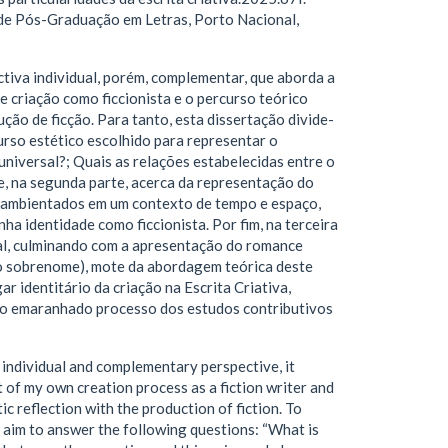
de Pós-Graduação em Letras, Porto Nacional,
tiva individual, porém, complementar, que aborda a
e criação como ficcionista e o percurso teórico
ução de ficção. Para tanto, esta dissertação divide-
urso estético escolhido para representar o
universal?; Quais as relações estabelecidas entre o
e, na segunda parte, acerca da representação do
s ambientados em um contexto de tempo e espaço,
ha identidade como ficcionista. Por fim, na terceira
onal, culminando com a apresentação do romance
to sobrenome), mote da abordagem teórica deste
ar identitário da criação na Escrita Criativa,
uz o emaranhado processo dos estudos contributivos
n individual and complementary perspective, it
t of my own creation process as a fiction writer and
ic reflection with the production of fiction. To
ch aim to answer the following questions: “What is