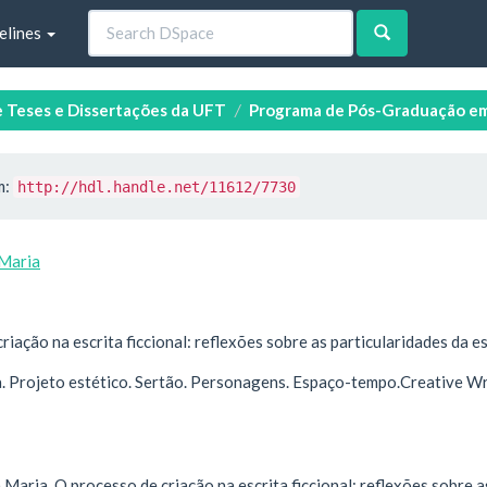
elines
e Teses e Dissertações da UFT
Programa de Pós-Graduação em
m:
http://hdl.handle.net/11612/7730
 Maria
riação na escrita ficcional: reflexões sobre as particularidades da es
a. Projeto estético. Sertão. Personagens. Espaço-tempo.Creative Wri
 Maria. O processo de criação na escrita ficcional: reflexões sobre a