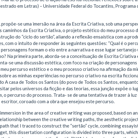
estrado em Letras) – Universidade Federal do Tocantins, Programa 
 propõe-se uma imersão na área da Escrita Criativa, sob uma perspec
s caminhos da Escrita Criativa, o projeto estético do meu processo d
trução do “ciclo do sertão”, aliando a reflexão ensaística com a prod
es, com o intuito de responder às seguintes questões: “Qual é o perc
 personagens formam o elo entre a narrativa e esse lugar sertanejo 
o? Na primeira parte, aborda-se a conceituação de Escrita Criativa 
senta-se uma discussão estética, com foco na criação de personagen
meu percurso estético e o meu processo criativo na afirmação da min
 sobre as minhas experiências no percurso criativo na escrita ficci
lado A casa de Todos os Santos (do povo de Todos os Santos, enquan
sitar pelos universos da ficção e das teorias, essa junção expõe o lug
, o percurso do processo. Trata- se de uma tentativa de trazer à l
escritor, coroado com a obra que ensejou este percurso.
n immersion in the area of creative writing was proposed, based on a
elationship between the creative writing paths, the aesthetic projec
path that I traced to construct the “sertão” cycle, combining essayist
rget, this dissertation configuration is divided into three parts, whi