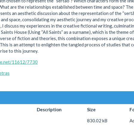
ath chosen to represent the “sertão”? Which characters form the link
What are the relationships established between time and space? The f
sents an aesthetic discussion about the representation of the “sertão
 and space, consolidating my aesthetic journey and my creative process
t, I discuss my experiences in the creative fictional writing, culmina
l Saints House (Using “All Saints” as a surname), which is the theme o
verse of fiction and theories, this combination exposes a unique crea
 This is an attempt to enlighten the tangled process of studies that 
rise to this journey.
dle.net/11612/7730
etras
Description
Size
F
830.02 kB
A