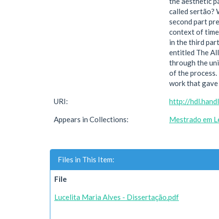
the aesthetic p
called sertão? 
second part pre
context of time
in the third par
entitled The Al
through the uni
of the process.
work that gave 
URI:
http://hdl.han
Appears in Collections:
Mestrado em L
Files in This Item:
File
Lucelita Maria Alves - Dissertação.pdf