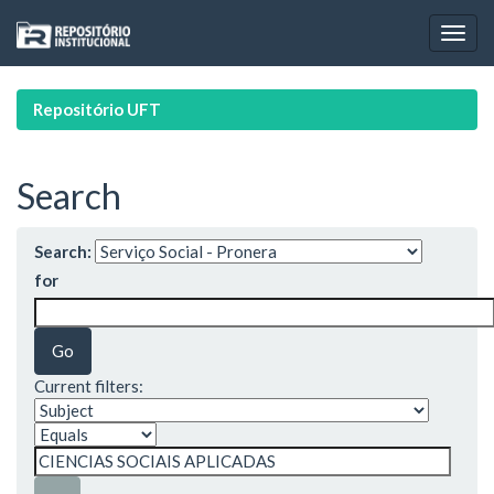
Skip
navigation
Repositório UFT
Search
Search:
for
Current filters: