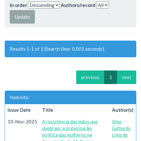
In order
Authors/record
Results 1-1 of 1 (Search time: 0.001 seconds).
previous
1
next
Item hits:
Issue Date
Title
Author(s)
10-Nov-2025
A resistência das mãos que
Silva,
quebram: a organização
Galhardo
política das mulheres na
Lima da