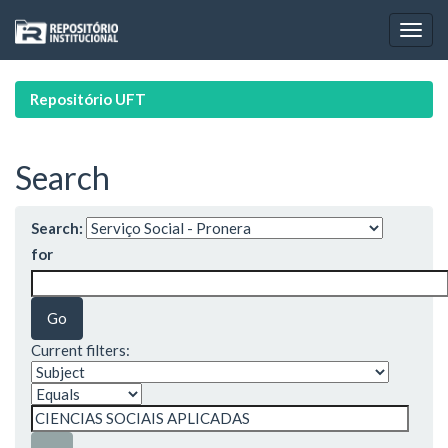
Skip
navigation
Repositório UFT
Search
Search:
for
Current filters: