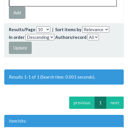
Results/Page
|
Sort items by
In order
Authors/record
Results 1-1 of 1 (Search time: 0.001 seconds).
previous
1
next
Item hits: