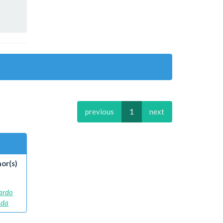
previous
1
next
or(s)
,
ardo
 da