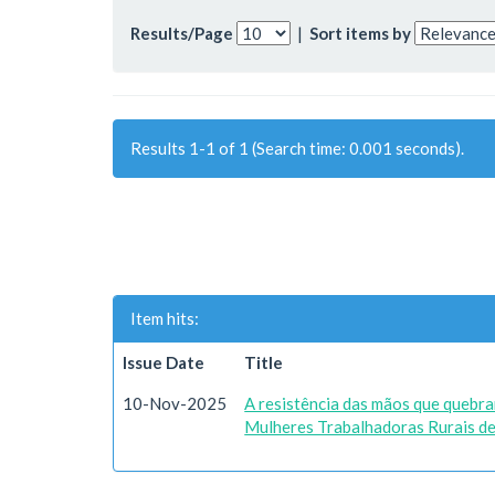
Results/Page
|
Sort items by
Results 1-1 of 1 (Search time: 0.001 seconds).
Item hits:
Issue Date
Title
10-Nov-2025
A resistência das mãos que quebra
Mulheres Trabalhadoras Rurais d