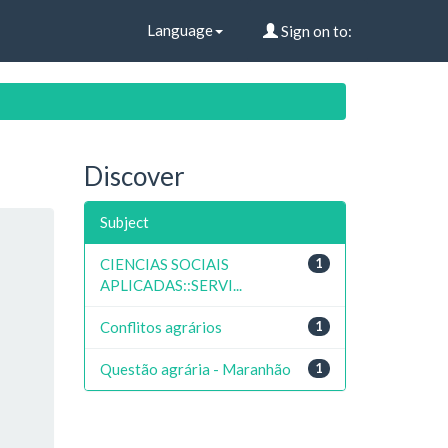
Language
Sign on to:
Discover
Subject
CIENCIAS SOCIAIS
1
APLICADAS::SERVI...
Conflitos agrários
1
Questão agrária - Maranhão
1