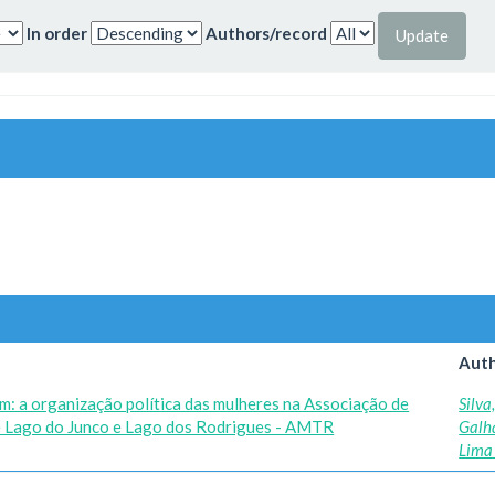
In order
Authors/record
Auth
m: a organização política das mulheres na Associação de
Silva
e Lago do Junco e Lago dos Rodrigues - AMTR
Galh
Lima