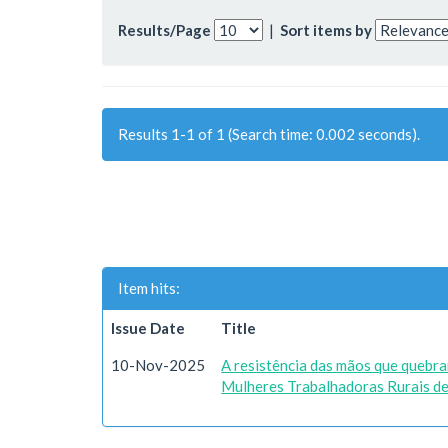
Results/Page
|
Sort items by
Results 1-1 of 1 (Search time: 0.002 seconds).
Item hits:
Issue Date
Title
10-Nov-2025
A resistência das mãos que quebra
Mulheres Trabalhadoras Rurais d