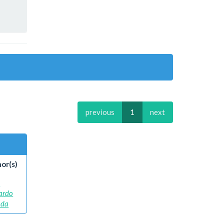
previous
1
next
or(s)
,
ardo
 da