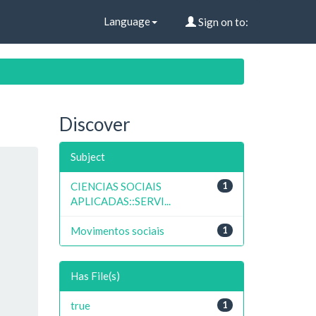
Language
Sign on to:
Discover
Subject
CIENCIAS SOCIAIS
1
APLICADAS::SERVI...
Movimentos sociais
1
Has File(s)
true
1