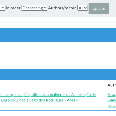
In order
Authors/record
Auth
m: a organização política das mulheres na Associação de
Silva
e Lago do Junco e Lago dos Rodrigues - AMTR
Galh
Lima