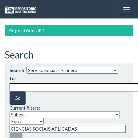
Skip
navigation
Repositório UFT
Search
Search:
for
Current filters: