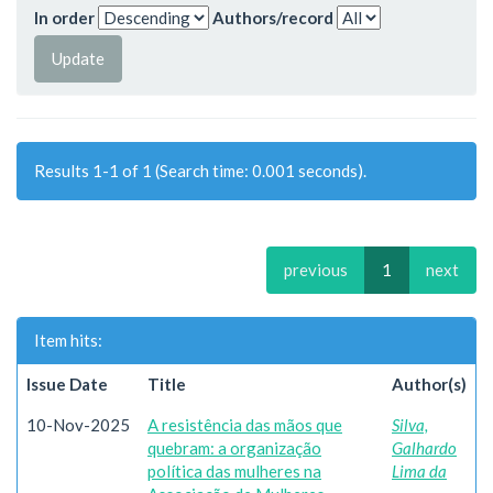
In order
Authors/record
Results 1-1 of 1 (Search time: 0.001 seconds).
previous
1
next
Item hits:
Issue Date
Title
Author(s)
10-Nov-2025
A resistência das mãos que
Silva,
quebram: a organização
Galhardo
política das mulheres na
Lima da