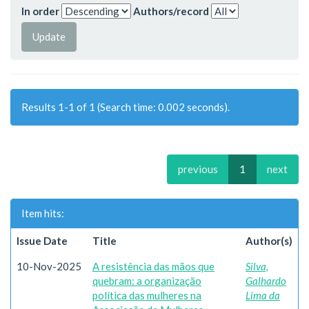
In order
Authors/record
Results 1-1 of 1 (Search time: 0.002 seconds).
previous
1
next
Item hits:
Issue Date
Title
Author(s)
10-Nov-2025
A resistência das mãos que
Silva,
quebram: a organização
Galhardo
política das mulheres na
Lima da