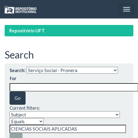
Skip
navigation
Repositório UFT
Search
Search:
for
Current filters: