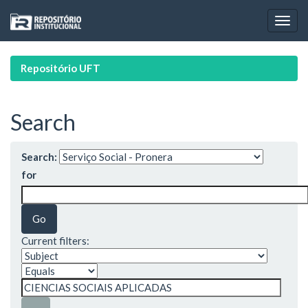
Skip
navigation
Repositório UFT
Search
Search:
for
Current filters: