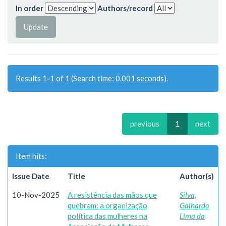
In order
Authors/record
Results 1-1 of 1 (Search time: 0.001 seconds).
previous
1
next
Item hits:
Issue Date
Title
Author(s)
10-Nov-2025
A resistência das mãos que
Silva,
quebram: a organização
Galhardo
política das mulheres na
Lima da