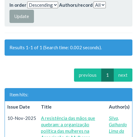
In order
Authors/record
Results 1-1 of 1 (Search time: 0.002 seconds).
previous
1
next
Item hits:
Issue Date
Title
Author(s)
10-Nov-2025
A resistência das mãos que
Silva,
quebram: a organização
Galhardo
política das mulheres na
Lima da