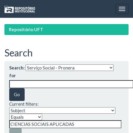
Skip
navigation
Repositório UFT
Search
Search:
for
Current filters: