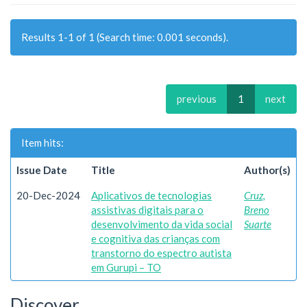
Results 1-1 of 1 (Search time: 0.001 seconds).
previous
1
next
Item hits:
Issue Date
Title
Author(s)
20-Dec-2024
Aplicativos de tecnologias
Cruz,
assistivas digitais para o
Breno
desenvolvimento da vida social
Suarte
e cognitiva das crianças com
transtorno do espectro autista
em Gurupi – TO
Discover