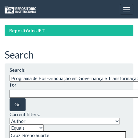
Skip
navigation
Repositório UFT
Search
Search:
for
Current filters: