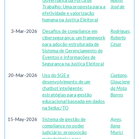
Governança da Força de
Adenir
Trabalho: Uma proposta para a
José de
efetividade e valorização
humana na Justiça Eleitoral
3-Mar-2026
Desafios de compliance em
Rodrigues,
cibersegurança: um framework
Roberto
para adoção estruturada de
César
Sistema de Gerenciamento de
Eventos e Informações de
Segurança na Justiça Eleitoral
20-Mar-2026
Uso do SGE e
Caetano,
desenvolvimento de um
Glauciene
chatbot inteligente:
da Mota
estratégias para gestão
Barros
educacional baseada em dados
na Seduc/TO
15-May-2026
Sistema de gestão de
Ayres,
compliance no poder
Ilana
judiciário: proposição
Murici
metodológica para