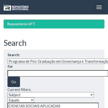
Skip
navigation
Repositório UFT
Search
Search:
for
Current filters: