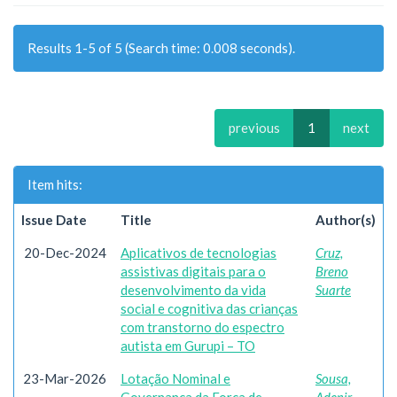
Results 1-5 of 5 (Search time: 0.008 seconds).
previous
1
next
Item hits:
Issue Date
Title
Author(s)
20-Dec-2024
Aplicativos de tecnologias
Cruz,
assistivas digitais para o
Breno
desenvolvimento da vida
Suarte
social e cognitiva das crianças
com transtorno do espectro
autista em Gurupi – TO
23-Mar-2026
Lotação Nominal e
Sousa,