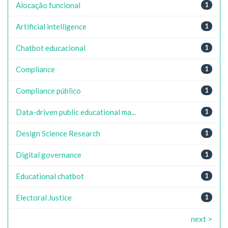
Alocação funcional
1
Artificial intelligence
1
Chatbot educacional
1
Compliance
1
Compliance público
1
Data-driven public educational ma...
1
Design Science Research
1
Digital governance
1
Educational chatbot
1
Electoral Justice
1
next >