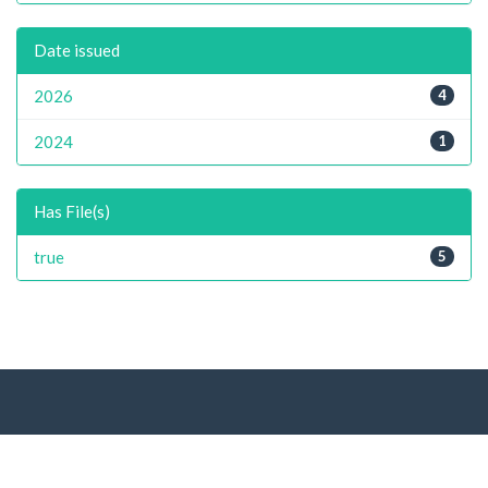
Date issued
2026
4
2024
1
Has File(s)
true
5