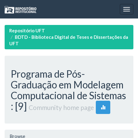
Skip
navigation
Repositório UFT
BDTD - Biblioteca Digital de Teses e Dissertações da
UFT
Programa de Pós-
Graduação em Modelagem
Computacional de Sistemas
: [9]
Community home page
Browse