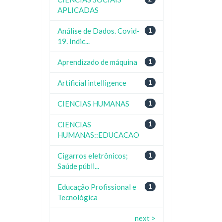
APLICADAS
Análise de Dados. Covid-
1
19. Indic...
Aprendizado de máquina
1
Artificial intelligence
1
CIENCIAS HUMANAS
1
CIENCIAS
1
HUMANAS::EDUCACAO
Cigarros eletrônicos;
1
Saúde públi...
Educação Profissional e
1
Tecnológica
next >