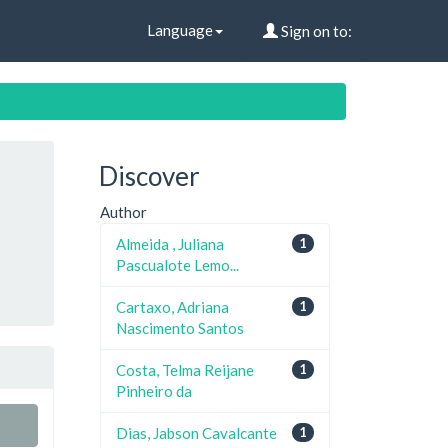
Language
Sign on to:
Discover
Author
Almeida , Juliana
1
Pascualote Lemo...
Cartaxo, Adriana
1
Nascimento Santos
Costa, Telma Reijane
1
Pinheiro da
Dias, Jabson Cavalcante
1