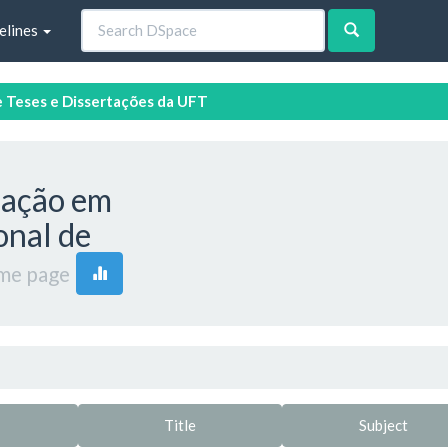
elines
e Teses e Dissertações da UFT
uação em
nal de
me page