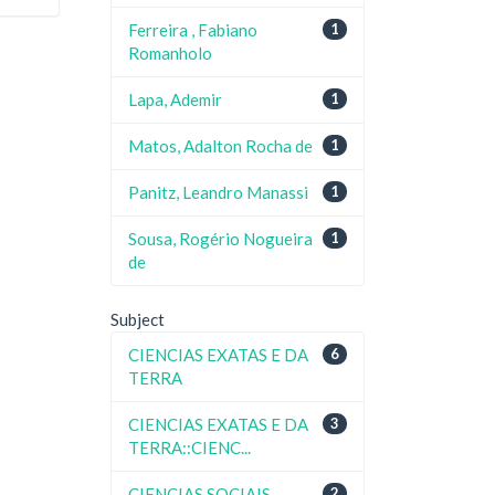
Ferreira , Fabiano
1
Romanholo
Lapa, Ademir
1
Matos, Adalton Rocha de
1
Panitz, Leandro Manassi
1
Sousa, Rogério Nogueira
1
de
Subject
CIENCIAS EXATAS E DA
6
TERRA
CIENCIAS EXATAS E DA
3
TERRA::CIENC...
CIENCIAS SOCIAIS
2