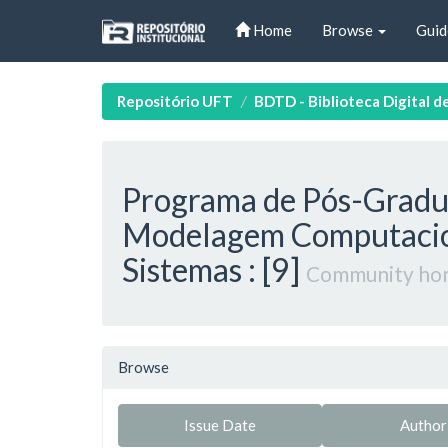
Skip
Home
Browse
Guid
navigation
Repositório UFT
BDTD - Biblioteca Digital d
Programa de Pós-Grad
Modelagem Computacio
Sistemas : [9]
Community ho
Browse