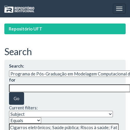
Skip
navigation
Repositório UFT
Search
Search:
for
Current filters: