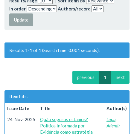
Results/Page
|
Sort items by
In order
Authors/record
Results 1-1 of 1 (Search time: 0.001 seconds).
previous
1
next
Item hits:
Issue Date
Title
Author(s)
24-Nov-2025
Quão seguros estamos?
Lapa,
Política Informada por
Ademir
Evidência como estratégia