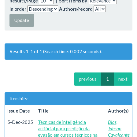
Results/Page
|
Sort items by
In order
Authors/record
Results 1-1 of 1 (Search time: 0.002 seconds).
previous
1
next
Item hits:
Issue Date
Title
Author(s)
5-Dec-2025
Técnicas de inteligência
Dias,
artificial para predição da
Jabson
evasão em cursos técnicos na
Cavalcante