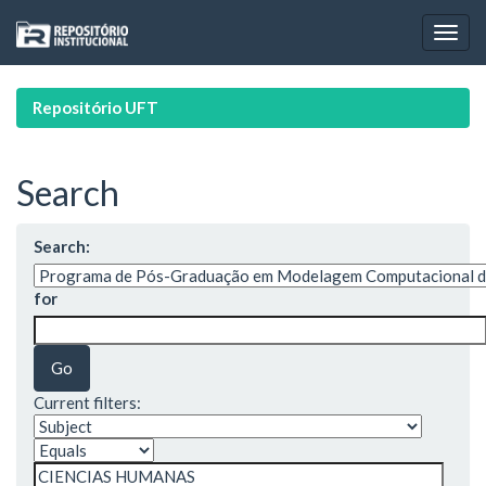
Skip
navigation
Repositório UFT
Search
Search:
for
Current filters: