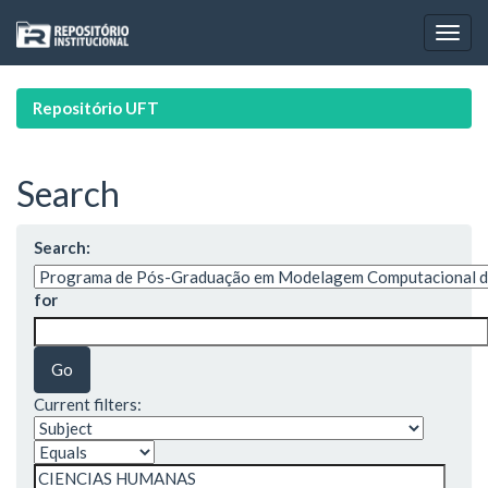
Skip
navigation
Repositório UFT
Search
Search:
for
Current filters: