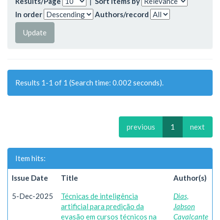
Results/Page
|
Sort items by
In order
Authors/record
Results 1-1 of 1 (Search time: 0.002 seconds).
previous
1
next
Item hits:
Issue Date
Title
Author(s)
5-Dec-2025
Técnicas de inteligência
Dias,
artificial para predição da
Jabson
evasão em cursos técnicos na
Cavalcante