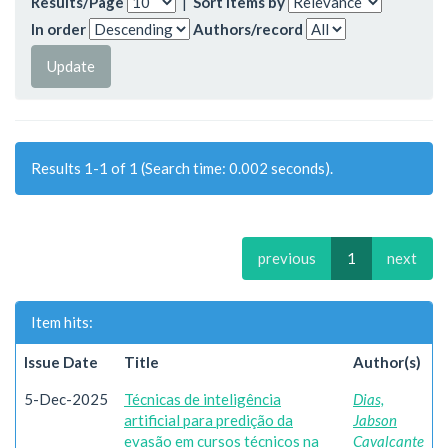
Results/Page
|
Sort items by
In order
Authors/record
Results 1-1 of 1 (Search time: 0.002 seconds).
previous
1
next
Item hits:
Issue Date
Title
Author(s)
5-Dec-2025
Técnicas de inteligência
Dias,
artificial para predição da
Jabson
evasão em cursos técnicos na
Cavalcante