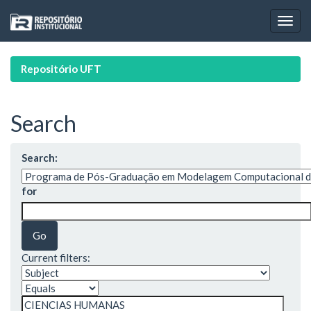
Skip
navigation
Repositório UFT
Search
Search:
for
Current filters: