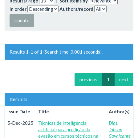
Results/Page
|
Sort items by
In order
Authors/record
Results 1-1 of 1 (Search time: 0.001 seconds).
previous
1
next
Item hits:
Issue Date
Title
Author(s)
5-Dec-2025
Técnicas de inteligência
Dias,
artificial para predição da
Jabson
evasão em cursos técnicos na
Cavalcante