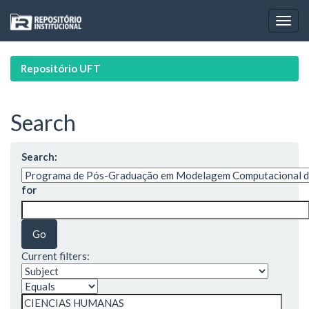
Skip
navigation
Repositório UFT
Search
Search:
for
Current filters: