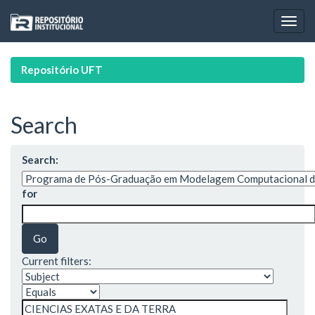
Skip
navigation
Repositório UFT
Search
Search:
for
Current filters: