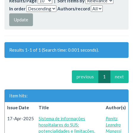
Results/Page
|
Sort items by
In order
Authors/record
Results 1-1 of 1 (Search time: 0.001 seconds).
previous
1
next
Item hits:
Issue Date
Title
Author(s)
17-Apr-2025
Sistema de informações
Panitz,
hospitalares do SUS:
Leandro
potencialidades e limitações,
Manassi