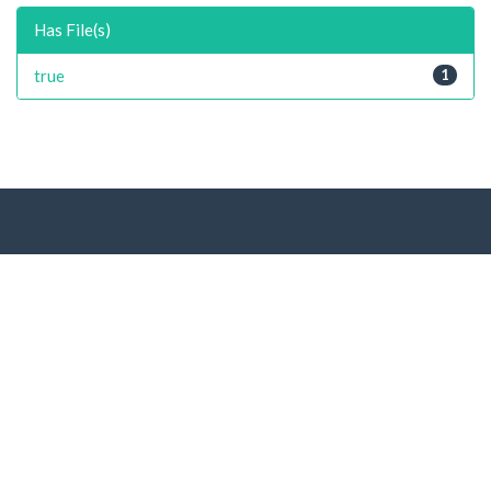
Has File(s)
true
1