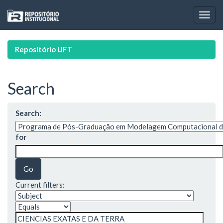
Skip
navigation
Repositório UFT
Search
Search:
for
Current filters: