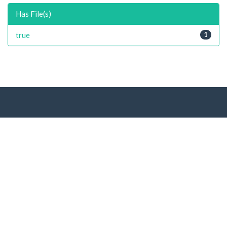
Has File(s)
true
1