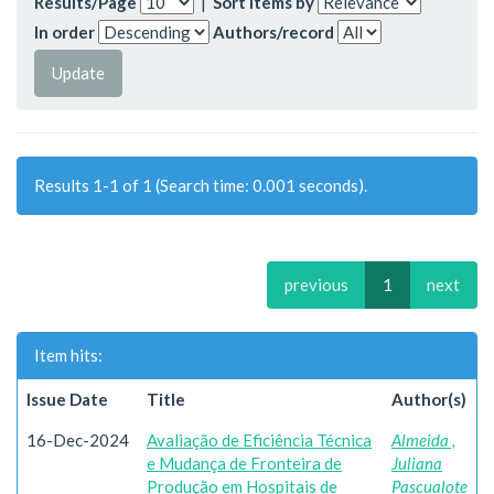
Results/Page
|
Sort items by
In order
Authors/record
Results 1-1 of 1 (Search time: 0.001 seconds).
previous
1
next
Item hits:
Issue Date
Title
Author(s)
16-Dec-2024
Avaliação de Eficiência Técnica
Almeida ,
e Mudança de Fronteira de
Juliana
Produção em Hospitais de
Pascualote