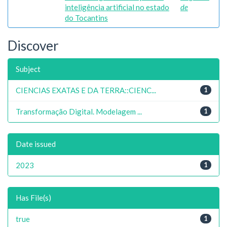
inteligência artificial no estado
de
do Tocantins
Discover
Subject
CIENCIAS EXATAS E DA TERRA::CIENC...
1
Transformação Digital. Modelagem ...
1
Date issued
2023
1
Has File(s)
true
1