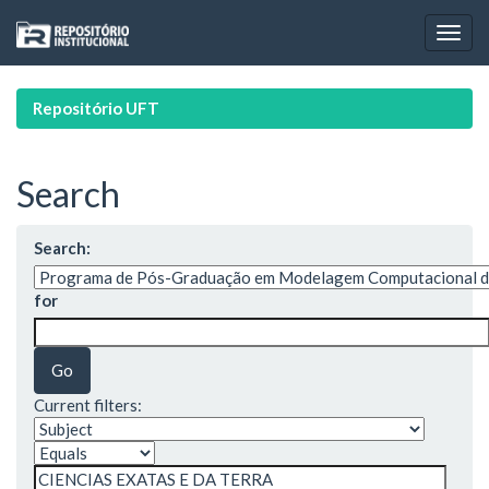
Skip
navigation
Repositório UFT
Search
Search:
for
Current filters: