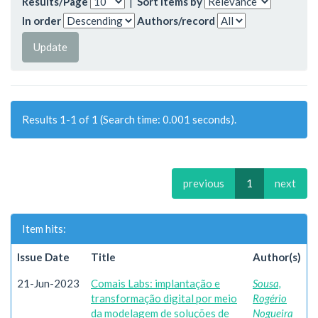
Results/Page
|
Sort items by
In order
Authors/record
Results 1-1 of 1 (Search time: 0.001 seconds).
previous
1
next
Item hits:
Issue Date
Title
Author(s)
21-Jun-2023
Comais Labs: implantação e
Sousa,
transformação digital por meio
Rogério
da modelagem de soluções de
Nogueira