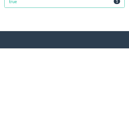
true
1