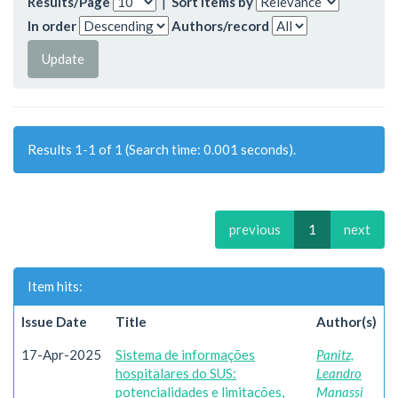
Results/Page
|
Sort items by
In order
Authors/record
Results 1-1 of 1 (Search time: 0.001 seconds).
previous
1
next
Item hits:
Issue Date
Title
Author(s)
17-Apr-2025
Sistema de informações
Panitz,
hospitalares do SUS:
Leandro
potencialidades e limitações,
Manassi