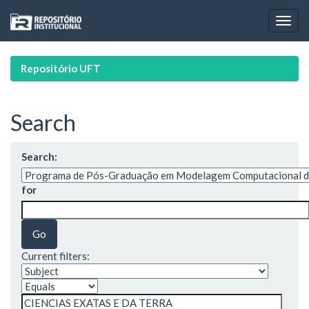
Skip
navigation
Repositório UFT
Search
Search:
for
Current filters: