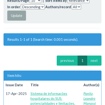
Results/Page
|
Sort items by
In order
Authors/record
Results 1-1 of 1 (Search time: 0.001 seconds).
previous
1
next
Item hits:
Issue Date
Title
Author(s)
17-Apr-2025
Sistema de informações
Panitz,
hospitalares do SUS:
Leandro
potencialidades e limitações,
Manassi