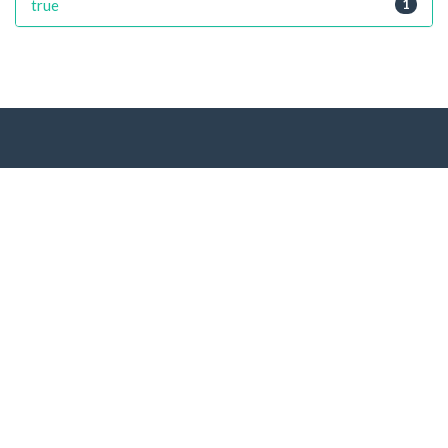
true
1