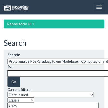
Skip
navigation
Repositório UFT
Search
Search:
for
Current filters: