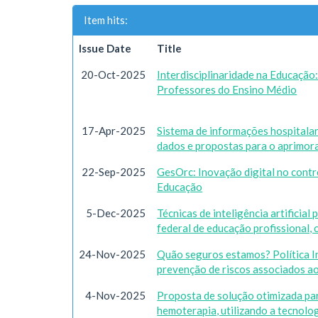
Item hits:
Issue Date
Title
20-Oct-2025
Interdisciplinaridade na Educaçã
Professores do Ensino Médio
17-Apr-2025
Sistema de informações hospitalare
dados e propostas para o aprimor
22-Sep-2025
GesOrc: Inovação digital no contr
Educação
5-Dec-2025
Técnicas de inteligência artificia
federal de educação profissional, c
24-Nov-2025
Quão seguros estamos? Política I
prevenção de riscos associados ao
4-Nov-2025
Proposta de solução otimizada par
hemoterapia, utilizando a tecnolog