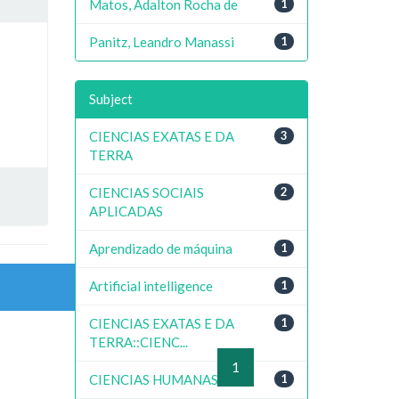
Matos, Adalton Rocha de
1
Panitz, Leandro Manassi
1
Subject
CIENCIAS EXATAS E DA
3
TERRA
CIENCIAS SOCIAIS
2
APLICADAS
Aprendizado de máquina
1
Artificial intelligence
1
CIENCIAS EXATAS E DA
1
TERRA::CIENC...
previous
1
next
CIENCIAS HUMANAS
1