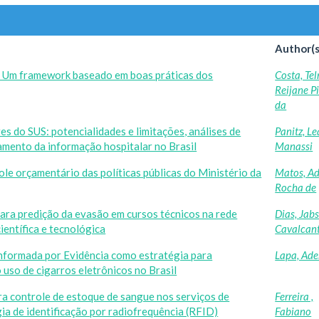
Author(s
o: Um framework baseado em boas práticas dos
Costa, Te
Reijane P
da
s do SUS: potencialidades e limitações, análises de
Panitz, L
amento da informação hospitalar no Brasil
Manassi
ole orçamentário das políticas públicas do Ministério da
Matos, Ad
Rocha de
l para predição da evasão em cursos técnicos na rede
Dias, Jab
ientífica e tecnológica
Cavalcan
nformada por Evidência como estratégia para
Lapa, Ade
 uso de cigarros eletrônicos no Brasil
a controle de estoque de sangue nos serviços de
Ferreira ,
ia de identificação por radiofrequência (RFID)
Fabiano