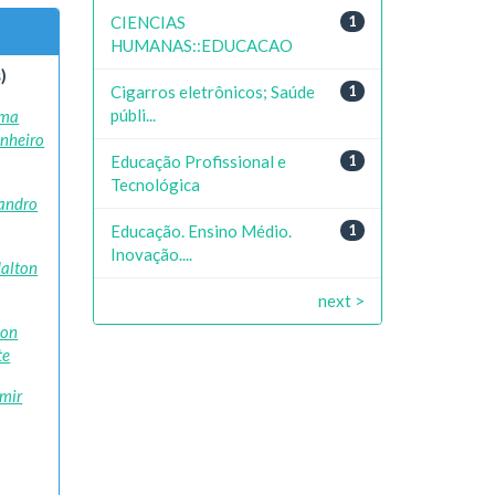
CIENCIAS
1
HUMANAS::EDUCACAO
)
Cigarros eletrônicos; Saúde
1
públi...
lma
inheiro
Educação Profissional e
1
Tecnológica
eandro
Educação. Ensino Médio.
1
Inovação....
alton
next >
son
te
mir