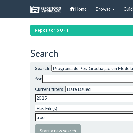
Skip
Home
Browse
Guid
navigation
Repositório UFT
Search
Search:
for
Current filters:
Start a new search