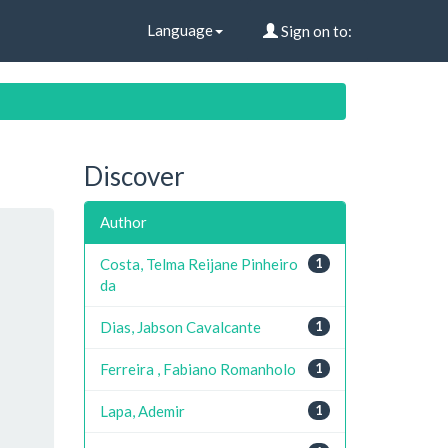
Language
Sign on to:
Discover
Author
Costa, Telma Reijane Pinheiro
1
da
Dias, Jabson Cavalcante
1
Ferreira , Fabiano Romanholo
1
Lapa, Ademir
1