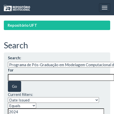
Skip
navigation
Repositório UFT
Search
Search:
for
Current filters: