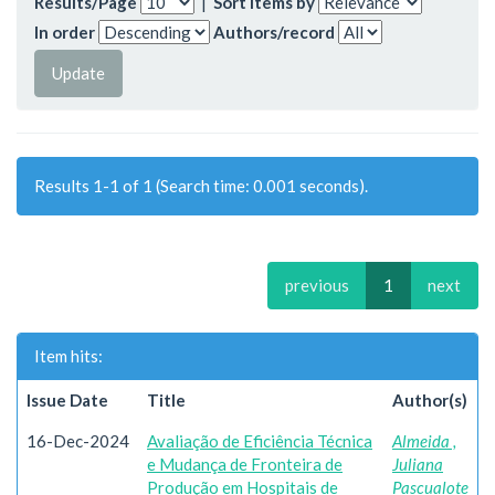
Results/Page
|
Sort items by
In order
Authors/record
Results 1-1 of 1 (Search time: 0.001 seconds).
previous
1
next
Item hits:
Issue Date
Title
Author(s)
16-Dec-2024
Avaliação de Eficiência Técnica
Almeida ,
e Mudança de Fronteira de
Juliana
Produção em Hospitais de
Pascualote