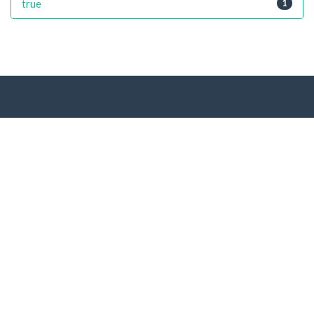
true
1