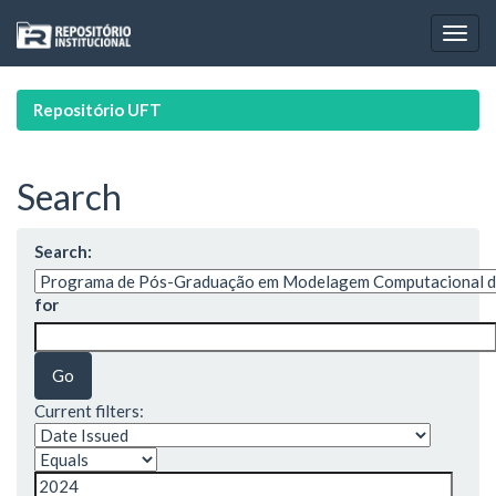
Skip
navigation
Repositório UFT
Search
Search:
for
Current filters: