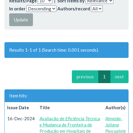
Results/Page
|
Sort items by
In order
Authors/record
Results 1-1 of 1 (Search time: 0.001 seconds).
previous
1
next
Item hits:
Issue Date
Title
Author(s)
16-Dec-2024
Avaliação de Eficiência Técnica
Almeida ,
e Mudança de Fronteira de
Juliana
Produção em Hospitais de
Pascualote