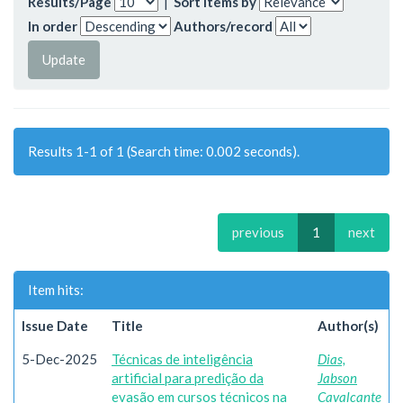
Results/Page
|
Sort items by
In order
Authors/record
Results 1-1 of 1 (Search time: 0.002 seconds).
previous
1
next
Item hits:
Issue Date
Title
Author(s)
5-Dec-2025
Técnicas de inteligência
Dias,
artificial para predição da
Jabson
evasão em cursos técnicos na
Cavalcante