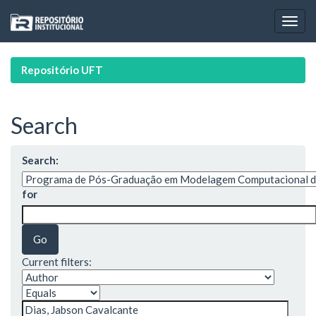
Skip
navigation
Repositório UFT
Search
Search:
for
Current filters: