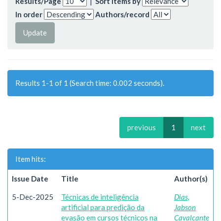
Results/Page
|
Sort items by
In order
Authors/record
Results 1-1 of 1 (Search time: 0.002 seconds).
previous
1
next
Item hits:
Issue Date
Title
Author(s)
5-Dec-2025
Técnicas de inteligência
Dias,
artificial para predição da
Jabson
evasão em cursos técnicos na
Cavalcante