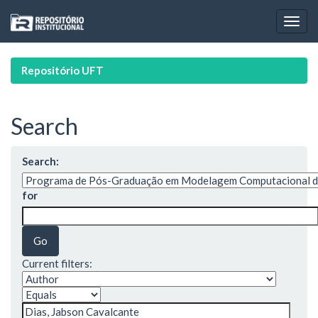
Skip
navigation
Repositório UFT
Search
Search:
for
Current filters: