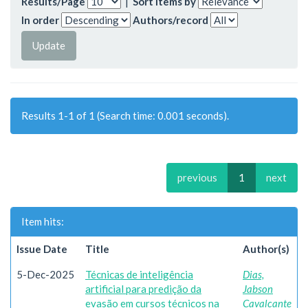
Results/Page
|
Sort items by
In order
Authors/record
Results 1-1 of 1 (Search time: 0.001 seconds).
previous
1
next
Item hits:
Issue Date
Title
Author(s)
5-Dec-2025
Técnicas de inteligência
Dias,
artificial para predição da
Jabson
evasão em cursos técnicos na
Cavalcante