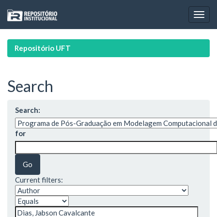
Skip
navigation
Repositório UFT
Search
Search:
for
Current filters: