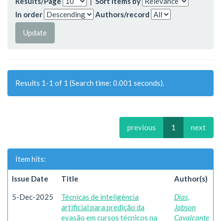
Results/Page
|
Sort items by
In order
Authors/record
Results 1-1 of 1 (Search time: 0.001 seconds).
previous
1
next
Item hits:
Issue Date
Title
Author(s)
5-Dec-2025
Técnicas de inteligência
Dias,
artificial para predição da
Jabson
evasão em cursos técnicos na
Cavalcante