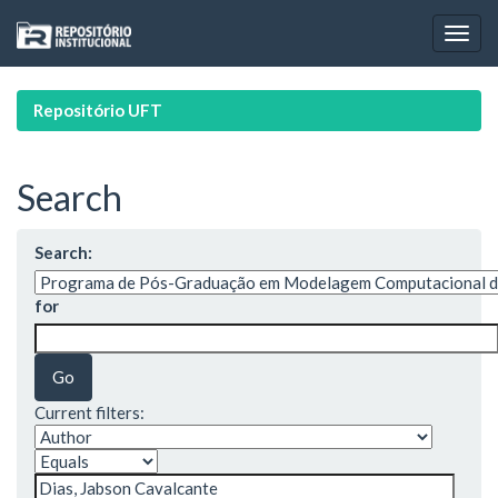
Skip
navigation
Repositório UFT
Search
Search:
for
Current filters: