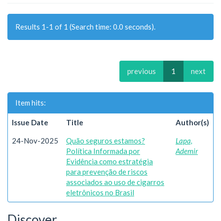
Results 1-1 of 1 (Search time: 0.0 seconds).
previous
1
next
Item hits:
Issue Date
Title
Author(s)
24-Nov-2025
Quão seguros estamos?
Lapa,
Política Informada por
Ademir
Evidência como estratégia
para prevenção de riscos
associados ao uso de cigarros
eletrônicos no Brasil
Discover