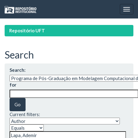
Skip
navigation
Repositório UFT
Search
Search:
for
Current filters: