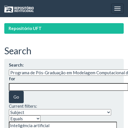
Skip
navigation
Repositório UFT
Search
Search:
for
Current filters: