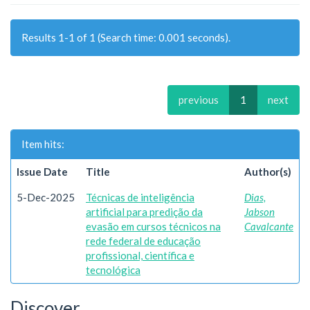
Results 1-1 of 1 (Search time: 0.001 seconds).
previous
1
next
Item hits:
Issue Date
Title
Author(s)
5-Dec-2025
Técnicas de inteligência
Dias,
artificial para predição da
Jabson
evasão em cursos técnicos na
Cavalcante
rede federal de educação
profissional, científica e
tecnológica
Discover