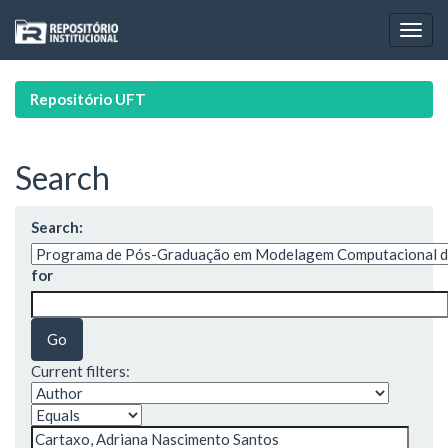
Skip
navigation
Repositório UFT
Search
Search:
for
Current filters: