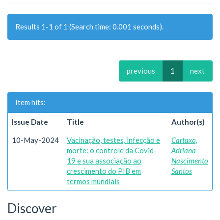
Results 1-1 of 1 (Search time: 0.001 seconds).
previous
1
next
Item hits:
Issue Date
Title
Author(s)
10-May-2024
Vacinação, testes, infecção e
Cartaxo,
morte: o controle da Covid-
Adriana
19 e sua associação ao
Nascimento
crescimento do PIB em
Santos
termos mundiais
Discover