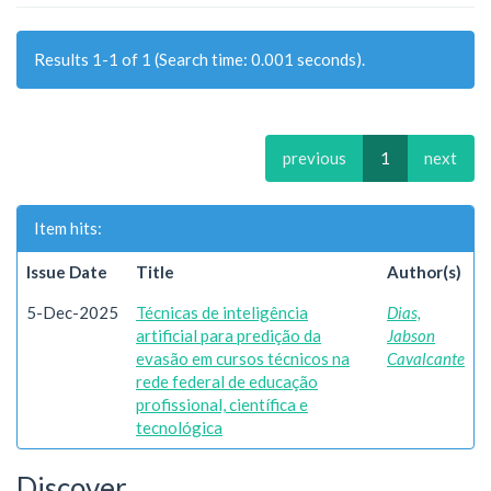
Results 1-1 of 1 (Search time: 0.001 seconds).
previous
1
next
Item hits:
Issue Date
Title
Author(s)
5-Dec-2025
Técnicas de inteligência
Dias,
artificial para predição da
Jabson
evasão em cursos técnicos na
Cavalcante
rede federal de educação
profissional, científica e
tecnológica
Discover