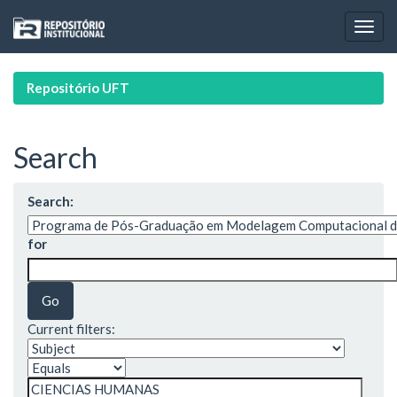
Skip
navigation
Repositório UFT
Search
Search:
for
Current filters: